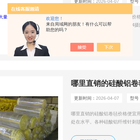
更新时间：
2026-04-07
型号
甘肃大量批发玻璃棉管质量好价格
欢迎您！
来自局域网的朋友！有什么可以帮
水、蒸汽系统的保温，能在负4摄
助您的吗？
均可。兰州玻璃棉管具有防水、
凝，防止管道冻结。甘肃玻璃棉
了解详情
保温，绝热，节能效果可提高百
哪里直销的硅酸铝卷
更新时间：
2026-04-07
型号
哪里直销的硅酸铝卷毡价格便宜用
处在水平。各种硅酸铝纤维针刺毯，
锆英砂等混配）所成纤维经沉降
表面平整，具有优良的抗拉强度