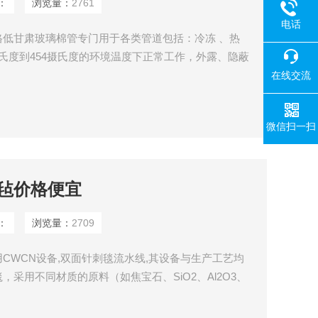
：
浏览量：
2761
电话
低甘肃玻璃棉管专门用于各类管道包括：冷冻 、热
氏度到454摄氏度的环境温度下正常工作，外露、隐蔽
防腐、不发霉、不生虫的特性，因此能有效地阻止冷
在线交流
管被大量用于民用建筑，供热管道，空调，制冷设备的
分之十五道百分之三十
微信扫一扫
毡价格便宜
：
浏览量：
2709
CWCN设备,双面针刺毯流水线,其设备与生产工艺均
采用不同材质的原料（如焦宝石、SiO2、Al2O3、
针刺、热定型、纵横切、打卷等工序制成。质地均匀，
，因硅酸铝针刺毯本身不含粘结剂，所以大大提高了耐