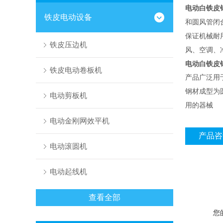
电动白铁皮
铁皮电动设备
和圆风管闭
保证机械耐
铁皮压边机
风、空调、
电动白铁皮
铁皮电动卷板机
产品广泛用
钢材成型为
电动剪板机
用的器械
电动金刚网效平机
产品咨
电动滚圆机
电动起线机
查看全部
您