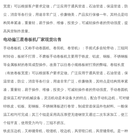
宽度）可以根据客户要求定做，广泛应用于通风管道，石油管道，保温管道，防
尘，消音等各行业，用途非常广泛，价廉物美，产品实行保修一年。其特点是结
构简单紧凑，重量轻，易于操作、维修，投资少，可减轻操作者的劳动强度，提
高风管制作质量。
电动偏三星卷板机厂家现货出售
手动卷板机（又称手动卷圆机、卷筒机、卷管机）：手摇式多齿轮带动，三辊同
时转动，板材不打滑，不磨板手动卷板机主要用于铁皮、铝皮、铜板、不锈钢板
等金属板材的卷筒成型操作。改善了以往卷小规格板材打滑的弊端。卷辊长度
（有效卷板宽度）可以根据客户要求定做。广泛应用于通风管道，石油管道，保
温管道，防尘，消音等各行业，用途非常广泛，价廉物美，其特点是结构简单紧
凑，重量轻，易于操作、维修，投资少，可减轻操作者的劳动强度。手动卷圆机
是保温工程*的机械设备，灵活机动是本设备大的特点，配合手动轧边机，可对镀
锌铁皮，铝板、彩钢板、不锈钢薄板进行卷管，制成管道保温外包材料。一般保
温工程均可完成；其三个辊是采用高压厚壁无缝钢管又通过二次车床加工，使三
个辊平直，使用受力均匀，三辊不挤压。
铁皮压边机，又称辘骨机，咬缝机，咬边机，风管咬口机，风管辘骨机。是一种