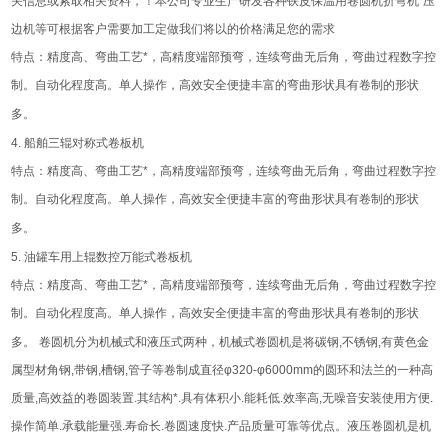
关信息或索取相关资料，！本公司专业生产研发各种铁皮保温用卷圆机
折弯机
压
边机等可根据客户需要加工定做我们将以的价格满足您的需求
特点：精度高、弯曲工艺*，高精度端部预弯，连续弯曲无后角，弯曲过程数字控
制。自动化程度高。单人操作，高效安全便捷丰富的弯曲形状具有卷制的形状
多。
4.
船舶三辊对称式卷板机
特点：精度高、弯曲工艺*，高精度端部预弯，连续弯曲无后角，弯曲过程数字控
制。自动化程度高。单人操作，高效安全便捷丰富的弯曲形状具有卷制的形状
多。
5.
油罐车用上辊数控万能式卷板机
特点：精度高、弯曲工艺*，高精度端部预弯，连续弯曲无后角，弯曲过程数字控
制。自动化程度高。单人操作，高效安全便捷丰富的弯曲形状具有卷制的形状
多。
卷圆机分为机械式和液压式两种，机械式卷圆机是将碳钢
,
不锈钢
,
有黄色金
属型材角钢
,
带钢
,
槽钢
,
管子等卷制成直径
φ320-φ6000mm
的圆环和法兰的一种高
质量
,
高效益的卷圆装置
.
其结构*
.
具有体积小
.
能耗低
.
效率高
,
无噪音安装使用方便
.
操作简单
.
承载能量强
.
寿命长
.
卷圆速度快
.
产品质量可靠等优点。液压卷圆机是机