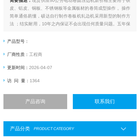
简要描述：
现货供应50公分电动卷圆压边机新价格主要用于铁
皮、铝皮、铜板、不锈钢板等金属板材的卷筒成型操作 。操作
简单通俗易懂，硕达自行制作卷板机轧边机采用新型的制作方
法 ；结实耐用，10年之内保证不会出现任何质量问题。五年保
修。其三个辊是采用高压厚壁无缝钢管又通过二次车床加工，
使三个辊平直，使用受力均匀，三辊不挤压。卷板机的三个辊
产品型号：
采用三个齿轮受力操作，比以往的两个齿轮机子操作更方便 ，
厂商性质：
工程商
钣金不打滑、不磨板。
更新时间：
2026-04-07
访 问 量：
1364
产品咨询
联系我们
产品分类
PRODUCT CATEGORY