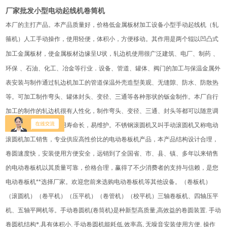
厂家批发小型电动起线机卷筒机
本厂的主打产品。本产品质量好，价格低金属板材加工设备小型手动起线机（轧
箍机）人工手动操作，使用轻便，体积小，方便移动。其作用是两个辊以凹凸式
加工金属板材，使金属板材边缘呈
U
状，轧边机使用很广泛建筑、电厂、制药
、
环保
、石油、化工、冶金等行业．设备、管道、罐体、阀门的加工与保温金属外
表安装与制作通过轧边机加工的管道保温外壳造型美观、无缝隙、防水、防散热
等。可加工制作弯头、罐体封头、变径、三通等各种形状的钣金制作。本厂自行
加工的制作的轧边机很有人性化，制作弯头、变径、三通、封头等都可以随意调
节。使用很简单。使用寿命长，易维护。不锈钢滚圆机又叫手动滚圆机又称电动
滚圆机加工销售，专业供应高性价比的电动卷板机产品，本产品结构设计合理，
卷圆速度快，安装使用方便安全，远销到了全国省、市、县、镇、多年以来销售
的电动卷板机以其质量可靠，价格合理，赢得了不少消费者的支持与信赖，是您
电动卷板机
**
选择厂家。欢迎您前来选购电动卷板机等其他设备。（卷板机）
（滚圆机）（卷平机）（压平机）（卷管机）（校平机）三轴卷板机、四轴压平
机、五轴平网机等。手动卷圆机
(
卷筒机
)
是种新型高质量
,
高效益的卷圆装置
.
手动
卷圆机结构*
.
具有体积小
.
手动卷圆机能耗低
.
效率高
,
无噪音安装使用方便
.
操作