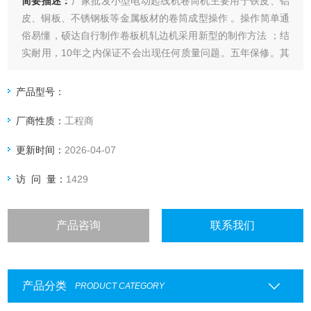
简要描述：
厂家批发小型电动起线机卷筒机主要用于铁皮、铝
皮、铜板、不锈钢板等金属板材的卷筒成型操作 。操作简单通
俗易懂，硕达自行制作卷板机轧边机采用新型的制作方法 ；结
实耐用，10年之内保证不会出现任何质量问题。五年保修。其
三个辊是采用高压厚壁无缝钢管又通过二次车床加工，使三个
辊平直，使用受力均匀，三辊不挤压
产品型号：
厂商性质：
工程商
更新时间：
2026-04-07
访 问 量：
1429
产品咨询
联系我们
产品分类
PRODUCT CATEGORY