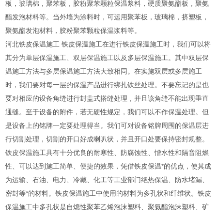
板，玻璃棉，聚苯板，胶粉聚苯颗粒保温浆料，硬质聚氨酯板，聚氨
酯发泡材料等。当外墙为涂料时，可运用聚苯板，玻璃棉，挤塑板，
聚氨酯发泡材料，胶粉聚苯颗粒保温浆料等。
河北铁皮保温施工 铁皮保温施工在进行铁皮保温施工时，我们可以将
其分为单层保温施工、双层保温施工以及多层保温施工。其中双层保
温施工方法与多层保温施工方法大致相同。在实施双层或多层施工
时，我们要对每一层的保温产品进行绑扎铁丝处理。不要忘记的是也
要对相应的设备角缝进行封盖式搭缝处理，并且该角缝不能出现垂直
通缝。至于设备的附件，若无硬性规定，我们可以不作保温处理。但
是设备上的铭牌一定要处理得当。我们可对设备铭牌周围的保温层进
行切割处理，切割的开口好成喇叭状，并且开口处要保持密封规整。
铁皮保温施工具有十分优良的耐寒性、防腐蚀性、憎水性和隔音阻燃
性、可以达到施工简单、便捷的效果，凭借铁皮保温*的优点，使其成
为运输、石油、电力、冷藏、化工等工业部门绝热保温、防水堵漏、
密封等*的材料。铁皮保温施工中使用的材料为多孔状和纤维状。铁皮
保温施工中多孔状是自熄性聚苯乙烯泡沫塑料、聚氨酯泡沫塑料、矿