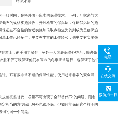
环保,石油
有一段时间，是格外供不应求的保温技术。下列，厂家来与大
家颁布的规格实施验收，开展检查的保温层，保证保温层的施
要保证在不合格的附近实施加倍取点检查为的则成为是确保施
保温工作已经多年，主要有丰富的工作经验，他主要有实施铁
在管道上，两手用力挤住，另外一人缠裹保温外护壳，缠裹铁
电话
层衣服不仅可以保证他们在寒冷的冬季正常运行，也保证了他们
输送。它有很非常不错的保温性能，使用起来非常的安全可
在线交流
微信扫一扫
铁皮都完整替代，尽量不可出现了全部替代不*的问题。顾名
确定相当的方便除此另外也很环保。但如何能保证这个样子的
遇到的同一个问题。