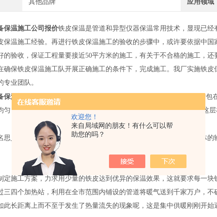
其他品牌
应用领域
备保温施工公司报价
铁皮保温是管道和异型仪器保温常用技术，显现已经
皮保温施工经验。再进行铁皮保温施工的验收的步骤中，或许要依据中国
好的验收，保证工程量要接近50平方米的施工，有关于不合格的施工，还
在确保铁皮保温施工队开展正确施工的条件下，完成施工。我厂实施铁皮
的专业团队。
备保温施工公司报价
1.必须由两人配合，一人将保温管外壳缝剖开，对包
均匀 随着冬季的到来，大多数的设备和管道都需要在加上一层衣服，这
欢迎您！
来自局域网的朋友！有什么可以帮
助您的吗？
名思义就是有保温功能的管道。这类管道被广泛的应用于液体以及气体的
制定施工方案，力求用少量的铁皮达到优异的保温效果，这就要求每一块
过三四个加热站，利用在全市范围内铺设的管道将暖气送到千家万户，不
如此长距离上而不至于发生了热量流失的现象呢，这是集中供暖刚刚开始