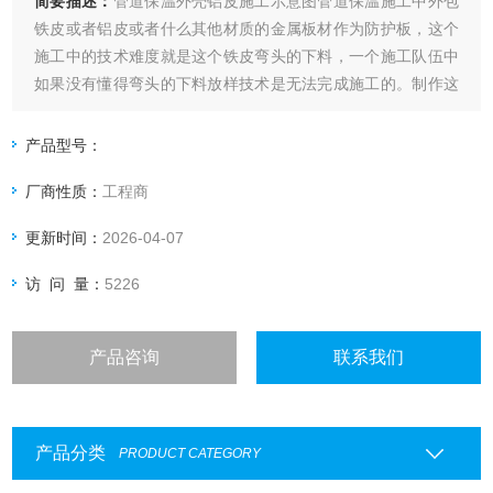
简要描述：
管道保温外壳铝皮施工示意图管道保温施工中外包
铁皮或者铝皮或者什么其他材质的金属板材作为防护板，这个
施工中的技术难度就是这个铁皮弯头的下料，一个施工队伍中
如果没有懂得弯头的下料放样技术是无法完成施工的。制作这
种弯头的有几种，其中为实用的还是本人自创的为方便快捷。
产品型号：
厂商性质：
工程商
更新时间：
2026-04-07
访 问 量：
5226
产品咨询
联系我们
产品分类
PRODUCT CATEGORY