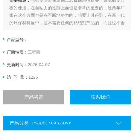
简要描述：
包铝皮管道保温施工岩棉保温报价关于聚氨酯复合
板的使用，在自粘力的性能上面也是非常的重要的，这两年厂
家在这个方面也是在不断地努力的，想要让其得到，在新一代
的环保材料当中，是不需要任何的粘结剂产品的，而且也不会
在使用的时候出现断裂的情况，让施工效果能够得到很大保
障。
产品型号：
厂商性质：
工程商
更新时间：
2026-04-07
访 问 量：
1225
产品咨询
联系我们
产品分类
PRODUCT CATEGORY