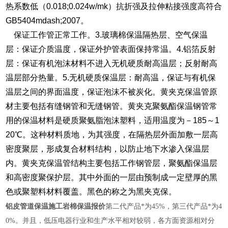
热系数低（0.018;0.024w/mk）抗折强及拉伸粘接强度高符合
GB5404mdash;2007。
保证工作管正常工作。3.玻璃棉保温隔热层、空气保温
层：保证介质温度，保证外护管表面保持常温。4.铝箔反射
层：保证有机泡沫材料不进入无机硬质耐高温层；反射耐高
温层部分热量。5.无机硬质保温层：耐高温，保证与有机保
温层之间的界面温度，保证泡沫不被炭化。黄夹克保温管原
材主要包括有缝钢管和无缝钢管。黄夹克聚氨酯保温钢管常
用的保温材料是硬质聚氨脂泡沫塑料，适用温度为－185～1
20℃。这种材料质地，为其强度，在隔热层外面加敷一层高
密度聚层，形成复合材料结构，以防止地下水渗入保温层
内。黄夹克保温管结构主要包括工作钢管层，聚氨酯保温层
和高密度聚保护层。其中外面的一层由预制成一定壁厚的黑
色或聚塑料材料覆盖。黑色的称之为黑夹克保。
铝皮管道保温施工岩棉保温报价
第二代产品*为45%，第三代产品*为4
0%。并且，低压电器行业和生产水平相对较弱，各方面资源相对分