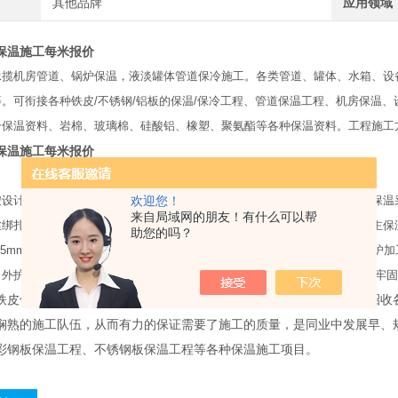
其他品牌
应用领域
保温施工每米报价
承揽机房管道、锅炉保温，液淡罐体管道保冷施工。各类管道、罐体、水箱、设
。可衔接各种铁皮/不锈钢/铝板的保温/保冷工程、管道保温工程、机房保温
合保温资料、岩棉、玻璃棉、硅酸铝、橡塑、聚氨酯等各种保温资料。工程施工
保温施工每米报价
欢迎您！
按设计的材质及保温厚度进行。管道保温先铺设保温管壳，本工程蒸汽管道保温
来自局域网的朋友！有什么可以帮
丝绑扎，每块保温材料不少于两道双股铁丝，保温材料铺设时要错缝压缝。主保
助您的吗？
.5mm的铝合金板。金属外护下料加工需一套白铁加工机械。以确保保温外护
外护固定采用抽芯铝铆钉，间距200mm左右。安装好的金属外护层要做到牢
铁皮保温施工工程多年，拥有丰富的施工经验，多年来，我公司不断招收
娴熟的施工队伍，从而有力的保证需要了施工的质量，是同业中发展早、
彩钢板保温工程、不锈钢板保温工程等各种保温施工项目。