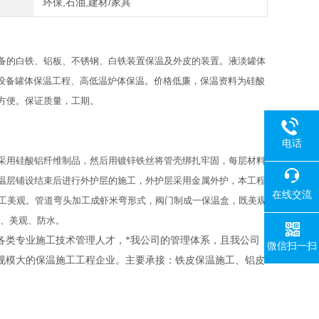
环保,石油,建材/家具
备的白铁、铝板、不锈钢、白铁装置保温及外皮的装置。液淡罐体
、设备罐体保温工程、高低温炉体保温。价格低廉，保温资料为硅酸
方便。保证质量，工期。
电话
采用硅酸铝纤维制品，然后用镀锌铁丝将管壳绑扎牢固，每层材料
温层铺设结束后进行外护层的施工，外护层采用金属外护，本工程
在线交流
加工美观。管道弯头加工成虾米弯形式，阀门制成一保温盒，既美观
固、美观、防水。
各类专业施工技术管理人才，*我公司的管理体系，且我公司
微信扫一扫
规模大的保温施工工程企业。主要承接：铁皮保温施工、铝皮