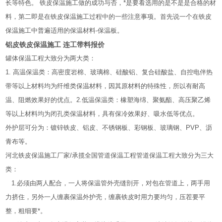
长等特色。 铁皮保温施工做的成功与否，*是要看选用的是不是是合格的材
料，第二即是在铁皮保温施工过程中的一些注意事项。首先说一个在铁皮
保温施工中普遍适用的保温材料-保温板。
铝皮铁皮保温施工 连工带料报价
罐体保温工程大致分为两大类：
1. 高温保温类：高密度岩棉、玻璃棉、硅酸铝、复合硅酸盐、自控电伴热
带等以上材料均为纤维类保温材料，因其原材料的特殊性，所以有耐高
温、阻燃效果好的优点。2.低温保温类：橡塑海绵、聚氨酯、高压聚乙烯
等以上材料均为闭孔类保温材料，具有保冷效果好、吸水低等优点。
外护层可分为：镀锌铁皮、铝皮、不锈钢板、彩钢板、玻璃钢、PVP、沥
青布等。
河北铁皮保温施工厂家/承揽全国管道保温工程管道保温工程大致分为三大
类：
1.必须由两人配合，一人将保温管外壳缝剖开，对包在管道上，两手用
力挤住，另外一人缠裹保温外护壳，缠裹铁皮时用力要均匀，压茬要平
整，粗细要*。