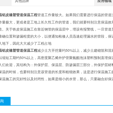
其他品牌
应用领域
管道工作量较大。如果我们需要进行保温的管道
温铝皮橡塑管道保温工程
作量极大，更或者是工地上长久性工作的管道，我们就要特别注意保温效
性。关于铁皮保温施工在靠近钢管的保温层中，埋设有报警线，一旦管道某
准确位置和渗漏程度的大小，以便通知检修人员迅速处理漏水的管段，保
人地下，因此大大减少了工程占地
减少土方开挖量约50%以上，减少土建砌筑和混
温铝皮橡塑管道保温工程
以缩短工期约50%以上，高密度聚乙烯外护管聚氨酯泡沫塑料预制直埋保温
人们欢迎，其结构为：外保护层、保温层、防渗漏层三部分，外保护层材
保温的时候，也要特别注意该管道的长度和粗细效果，这是进行保温施工
保温施工的完好性以及封闭性，如果是细小的水管，那么，只要融合好保
询