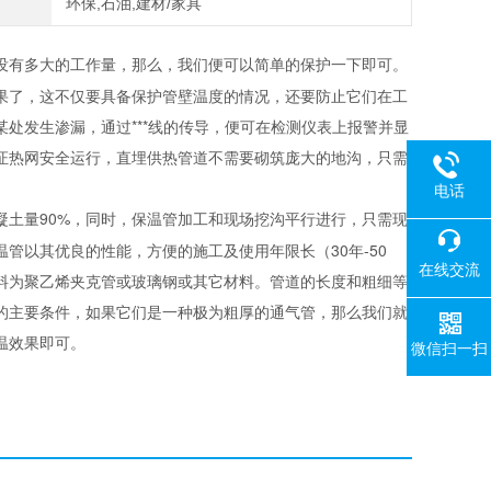
环保,石油,建材/家具
没有多大的工作量，那么，我们便可以简单的保护一下即可。
果了，这不仅要具备保护管壁温度的情况，还要防止它们在工
处发生渗漏，通过***线的传导，便可在检测仪表上报警并显
证热网安全运行，直埋供热管道不需要砌筑庞大的地沟，只需
电话
凝土量90%，同时，保温管加工和现场挖沟平行进行，只需现
管以其优良的性能，方便的施工及使用年限长（30年-50
在线交流
料为聚乙烯夹克管或玻璃钢或其它材料。管道的长度和粗细等
的主要条件，如果它们是一种极为粗厚的通气管，那么我们就
温效果即可。
微信扫一扫