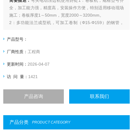
简要描述：
弯头电动压边机使用好处1：卷板机，规格型号齐
全，加工能力强，精度高，安装操作方便，特别适用移动现场
施工；卷板厚度1～50mm，宽度2000～3200mm。
2：多功能法兰成型机，可加工卷制（Φ15-Φ159）的钢管，
（4#-10#）角铁，（3#-10#）扁钢，（25#-100#）方管，各
种规格型号的盘管、（5#-20#）槽钢等型材，一机多用，可大
产品型号：
大降低原材料消耗及工时成本
厂商性质：
工程商
更新时间：
2026-04-07
访 问 量：
1421
产品咨询
联系我们
产品分类
PRODUCT CATEGORY