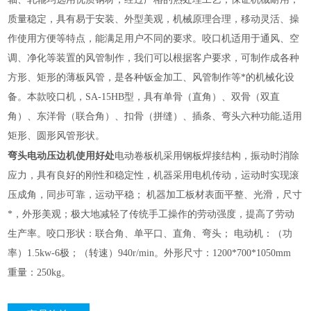
质量稳定，具有易于安装、外型美观，机械原理合理，移动灵活、操
作使用方便等特点，能满足用户不同的要求。咬口机适用于通风、空
调、净化等装置的风管制作，我们可以根据客户要求，可制作成各种
方形、矩形的薄板风管，是各种钣金加工、风管制作等*的机械化设
备。本款咬口机，SA-15HB型，具有单骨（直角）、双骨（双直
角）、东洋骨（联合角）、扣骨（拼缝）、插条、弯头六种功能,适用
矩形、圆形风管形状。
弯头电动压边机使用好处
电动卷板机采用钢板焊接结构，振动时消除
应力，具有良好的刚性和稳定性，机器采用电机传动，运动时实现滚
压成角，同步可靠，运动平稳； 机器加工板材表面平整、光滑，尺寸
*，外形美观；极大地减轻了传统手工操作的劳动强度，提高了劳动
生产率。咬口形状：联合角、单平口、直角、弯头； 电动机：（功
率）1.5kw-6极；（转速）940r/min。外形尺寸：1200*700*1050mm
重量：250kg。