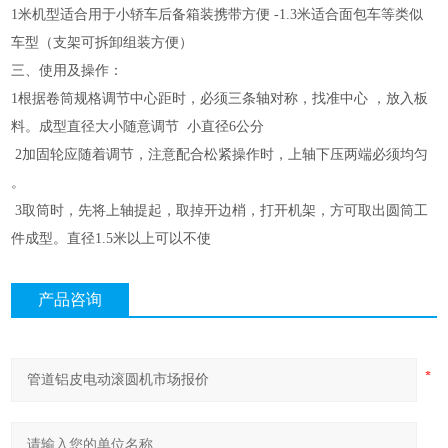
1米机型适合用于小轿车后备箱装携带方便 -1.3米适合面包车等类似
车型（支架可拆卸组装方便）
三、使用及操作：
1根据卷筒规格调节中心距时，必须三条轴对称，找准中心 ，放入板
料。成型直径大小随意调节 小直径6公分
2加固轮应随着调节，注意配合松紧操作时，上轴下压两端必须均匀
。
3取筒时，先将上轴提起，取掉开边梢，打开机架，方可取出圆筒工
件成型。直径1.5米以上可以不使
产品咨询