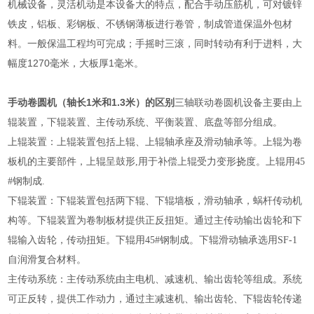
机械设备，灵活机动是本设备大的特点，配合手动压筋机，可对镀锌
铁皮，铝板、彩钢板、不锈钢薄板进行卷管，制成管道保温外包材
料。一般保温工程均可完成；手摇时三滚，同时转动有利于进料，大
幅度1270毫米，大板厚1毫米。
手动卷圆机（轴长1米和1.3米）的区别
三轴联动卷圆机设备主要由上
辊装置，下辊装置、主传动系统、平衡装置、底盘等部分组成。
上辊装置：上辊装置包括上辊、上辊轴承座及滑动轴承等。上辊为卷
板机的主要部件，上辊呈鼓形,用于补偿上辊受力变形挠度。上辊用45
#钢制成.
下辊装置：下辊装置包括两下辊、下辊墙板，滑动轴承，蜗杆传动机
构等。下辊装置为卷制板材提供正反扭矩。通过主传动输出齿轮和下
辊输入齿轮，传动扭矩。下辊用45#钢制成。下辊滑动轴承选用SF-1
自润滑复合材料。
主传动系统：主传动系统由主电机、减速机、输出齿轮等组成。系统
可正反转，提供工作动力，通过主减速机、输出齿轮、下辊齿轮传递