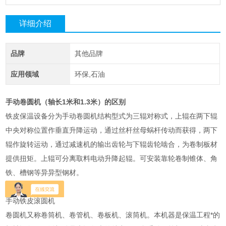
详细介绍
品牌
其他品牌
应用领域
环保,石油
手动卷圆机（轴长1米和1.3米）的区别
铁皮保温设备分为手动卷圆机结构型式为三辊对称式，上辊在两下辊
中央对称位置作垂直升降运动，通过丝杆丝母蜗杆传动而获得，两下
辊作旋转运动，通过减速机的输出齿轮与下辊齿轮啮合，为卷制板材
提供扭矩。上辊可分离取料电动升降起辊。可安装靠轮卷制锥体、角
铁、槽钢等异异型钢材。
手动铁皮滚圆机
卷圆机又称卷筒机、卷管机、卷板机、滚筒机。本机器是保温工程*的