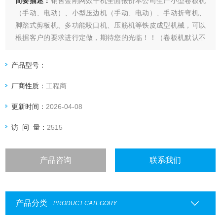
简要描述：
销售金刚网效平机全面报价本公司生产小型卷板机
（手动、电动）、小型压边机（手动、电动）、手动折弯机、
脚踏式剪板机、多功能咬口机、压筋机等铁皮成型机械，可以
根据客户的要求进行定做，期待您的光临！！（卷板机默认不
带脚架，需要脚架的朋友请先与客服联系）
产品型号：
厂商性质：
工程商
更新时间：
2026-04-08
访 问 量：
2515
产品咨询
联系我们
产品分类
PRODUCT CATEGORY