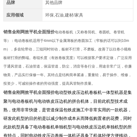
品牌
其他品牌
应用领域
环保,石油,建材/家具
销售金刚网效平机全面报价
电动卷板机（又称卷筒机、卷圆机、卷管机
等）：电动卷板机适用于4mm以下金属薄板的卷圆加工（窄板的话可以到10m
m），多齿轮带动，三辊同时转动，板材不打滑，不磨板。改善了以往卷小规格
板材打滑的弊端。卷辊长度（有效卷板宽度）可以根据客户要求定做，广泛应用
于通风管道，石油管道，保温管道，防尘，消音等各行业，用途非常广泛，价廉
物美，产品实行保修一年。其特点是结构简单紧凑，重量轻，易于操作、维修，
投资少，可减轻操作者的劳动强度，提高风管制作质量。
电动型铁皮压边机卷板机一体型机器是集
销售金刚网效平机全面报价
聚与电动卷板机与电动铁皮压边机的拼合机体，目前此机型技术成
熟，使用非常快捷，是管道保温包铁皮施工中非常实用的一款机器，
研发此机型的目的初是以减少制作成本从而降低购置者的花费，同时
此款机型具备了电动卷板机单独机型与电动铁皮压边机单独机型的所
有特点，同时电动铁皮压边卷板一体机还具备了机体轻便方便移动，