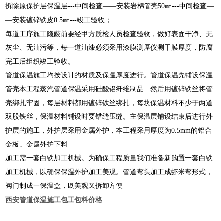
拆除原保护层保温层
---
中间检查
――
安装岩棉管壳
50
㎜
---
中间检查
―
―
安装镀锌铁皮
0.5
㎜
---
竣工验收；
每道工序施工隐蔽前要经甲方质检人员检查验收，做好表面干净、无
灰尘、无油污等，每一道油漆必须采用漆膜测厚仪测干膜厚度，防腐
完工后组织竣工验收。
管道保温施工均按设计的材质及保温厚度进行。管道保温先铺设保温
管壳本工程蒸汽管道保温采用硅酸铝纤维制品，然后用镀锌铁丝将管
壳绑扎牢固，每层材料都用镀锌铁丝绑扎，每块保温材料不少于两道
双股铁丝，保温材料铺设时要错缝压缝。主保温层铺设结束后进行外
护层的施工，外护层采用金属外护，本工程采用厚度为
0.5mm
的铝合
金板。金属外护下料
加工需一套白铁加工机械。为确保工程质量我们准备新购置一套白铁
加工机械，以确保保温外护加工美观。管道弯头加工成虾米弯形式，
阀门制成一保温盒，既美观又拆卸方便
西安管道保温施工包工包料价格