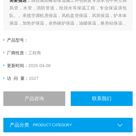
简要描述：
陕西咸阳橡塑保温施工外包铁皮专业承包中央空调
风管，水管，消防管道，给排水等保温工程，专业保温清包
队。。承揽空调机房保温，风机盘管保温，风筒保温，炉本体
保温，加热炉保温，余热锅炉保温，油罐保温，换热站保温，
蒸压釜保温，热力司锅炉机房等。保温。内包岩棉。。玻璃
棉，，橡塑棉。聚氨酯，硅酸铝，硅酸盐，海泡石，，等，外
产品型号：
包，白铁皮，铝皮，彩钢板，不锈钢，等各种保温作业
厂商性质：
工程商
更新时间：
2026-04-08
访 问 量：
1527
产品咨询
联系我们
产品分类
PRODUCT CATEGORY