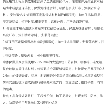
的应用对工程后的效果都起到了至关重要的作用。储罐罐体用高温胶水粘
贴防水硅酸盐保温板，保温泥抹缝密封，粘贴包裹玻纤布，涂刷防水涂
料， 安装薄铝板;罐顶用不定型保温材料铺设(耐踩踏)，1cm保温抹面层，
安装薄铝板，打密封胶;根据需要，铝板外面，用不锈钢带打箍。
1. 储罐罐体用高温胶水粘贴防水硅酸盐保温板，保温泥抹缝密封，粘贴包
裹玻纤布，涂刷防水涂料， 安装薄铝板;
2.罐顶用不定型保温材料铺设(耐踩踏)，1cm保温抹面层，安装薄铝板，打
密封胶;
3.根据需要，铝板外面，用不锈钢带打箍。
罐体保温层厚度层使用50-150mm的大型摆锤工艺岩棉、玻璃棉、硅酸铝、
复合硅酸盐等保温材料，特殊要求分两层错缝固定。外护层使用厚度为0.3-
0.6mm的镀锌铁皮、铝皮、彩钢板通过保温的凹凸槽式压边机压边成型和
防滑式滚圆机滚圆成筒进行搭接顺水流方向，宽度适宜，接口平整，均匀
的包裹。
特点：具有保温效果好、工程造价低、施工周期短、外观美观、防水、防
火、防腐等使用年限长达30-50年的优点