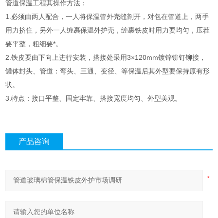
管道保温工程其操作方法：
1.必须由两人配合，一人将保温管外壳缝剖开，对包在管道上，两手
用力挤住，另外一人缠裹保温外护壳，缠裹铁皮时用力要均匀，压茬
要平整，粗细要*。
2.铁皮要由下向上进行安装，搭接处采用3×120mm镀锌铆钉铆接，
罐体封头、管道：弯头、三通、变径、等保温后其外型要保持原有形
状。
3.特点：接口平整、固定牢靠、搭接宽度均匀、外型美观。
产品咨询