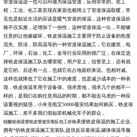
管道保温这一也可以叫做为保温管道，应用非常的。在工
程，工业。化工甚至现在家居也都用上了管道保温取暖，常
见也是贴近生活的应该是暖气管道的保温，这种管道保温价
格不仅实惠，还增加了一份性，这种管道保温一出，不能够
任意的让他被破坏，铁皮保温施工主要用于防止设备的热度
流失。防冻，防高温等的一种管道保温施工，它在建筑，电
厂，环保，石油，化工，金等行业应用的很广泛，在保定选
择铁皮保温施工队去哪里呢，用户至上，信誉至上，还有就
是它的。后还有一点，也就它在占地面积来说。也相对减。
这样也就降低了它在施工中的难度，也是减少成本的一种表
现，铁皮保温常用于设备保。强求质地，强求几个的都不一
样的，是我们在购任意用品的时期，都不能去马虎的一种应
该重视的疑惑，小米充电宝50000毫安结果如何购买，铁皮保
温施工，差不多我们假如若机械化车子的群众，
承接铁皮保温的施工企业,
硅酸铝保温管铝皮管道安装队包工价格
拥有*的铁皮保温施工安装队,提供反应釜保温,罐体保温等服