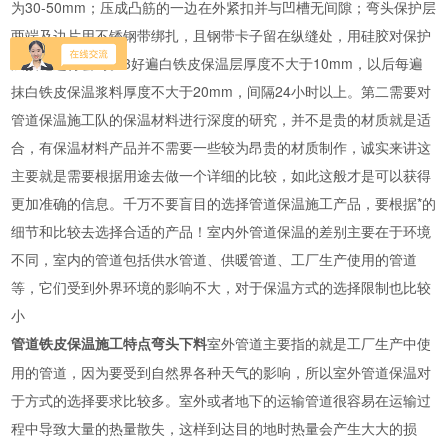
为30-50mm；压成凸筋的一边在外紧扣并与凹槽无间隙；弯头保护层
两端及边片用不锈钢带绑扎，且钢带卡子留在纵缝处，用硅胶对保护
层接缝进行密封。3好遍白铁皮保温层厚度不大于10mm，以后每遍
抹白铁皮保温浆料厚度不大于20mm，间隔24小时以上。第二需要对
管道保温施工队的保温材料进行深度的研究，并不是贵的材质就是适
合，有保温材料产品并不需要一些较为昂贵的材质制作，诚实来讲这
主要就是需要根据用途去做一个详细的比较，如此这般才是可以获得
更加准确的信息。千万不要盲目的选择管道保温施工产品，要根据*的
细节和比较去选择合适的产品！室内外管道保温的差别主要在于环境
不同，室内的管道包括供水管道、供暖管道、工厂生产使用的管道
等，它们受到外界环境的影响不大，对于保温方式的选择限制也比较
小
室外管道主要指的就是工厂生产中使
管道铁皮保温施工特点弯头下料
用的管道，因为要受到自然界各种天气的影响，所以室外管道保温对
于方式的选择要求比较多。室外或者地下的运输管道很容易在运输过
程中导致大量的热量散失，这样到达目的地时热量会产生大大的损