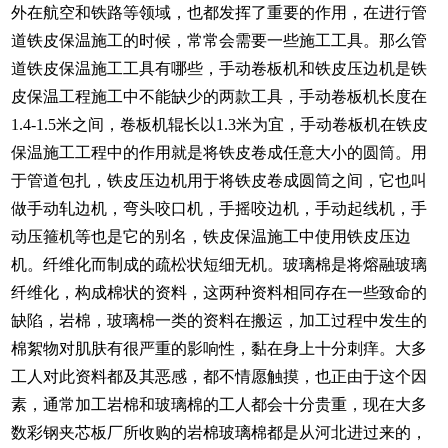
外在航空和铁路等领域，也都发挥了重要的作用，在进行管
道铁皮保温施工的时候，常常会需要一些施工工具。那么管
道铁皮保温施工工具有哪些，手动卷板机和铁皮压边机是铁
皮保温工程施工中不能缺少的两款工具，手动卷板机长度在
1.4-1.5米之间，卷板机辊长以1.3米为宜，手动卷板机在铁皮
保温施工工程中的作用就是将铁皮卷成任意大小的圆筒。用
于管道包扎，铁皮压边机用于将铁皮卷成圆筒之间，它也叫
做手动轧边机，弯头咬口机，手摇咬边机，手动起线机，手
动压箍机等也是它的别名，铁皮保温施工中使用铁皮压边
机。纤维化而制成的疏松状短细无机。玻璃棉是将熔融玻璃
纤维化，构成棉状的资料，这两种资料相同存在一些致命的
缺陷，岩棉，玻璃棉一类的资料在搬运，加工过程中发生的
棉絮物对肌肤有很严重的影响性，黏在身上十分刺痒。大多
工人对此资料都及其恶感，都不情愿触摸，也正由于这个因
素，通常加工岩棉和玻璃棉的工人都会十分贵重，现在大多
数彩钢夹芯板厂所收购的岩棉玻璃棉都是从河北进过来的，