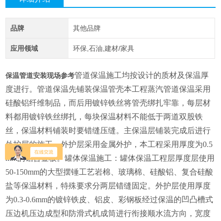
品牌
其他品牌
应用领域
环保,石油,建材/家具
管道保温施工均按设计的质材及保温厚
保温管道安装现场参考
度进行。管道保温先铺装保温管壳本工程蒸汽管道保温采用
硅酸铝纤维制品，而后用镀锌铁丝将管壳绑扎牢靠，每层材
料都用镀锌铁丝绑扎，每块保温材料不能低于两道双股铁
丝，保温材料铺装时要错缝压缝。主保温层铺装完成后进行
外护层的施工，外护层采用金属外护，本工程采用厚度为0.5
mm的铝合金板。罐体保温施工：罐体保温工程层厚度层使用
50-150mm的大型摆锤工艺岩棉、玻璃棉、硅酸铝、复合硅酸
盐等保温材料，特殊要求分两层错缝固定。外护层使用厚度
为0.3-0.6mm的镀锌铁皮、铝皮、彩钢板经过保温的凹凸槽式
压边机压边成型和防滑式机成筒进行衔接顺水流方向，宽度