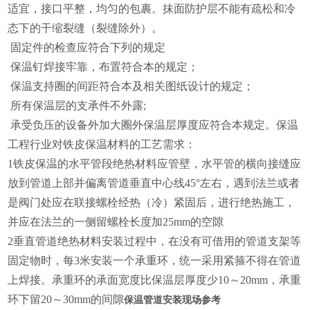
适宜，接口平整，均匀的包裹。抹面防护层不能有疏松和冷
态下的干缩裂缝（裂缝除外）。
固定件的检查应符合下列的规定
保温钉焊接牢靠，布置符合本的规定；
保温支持圈的间距符合本及相关图纸设计的规定；
所有保温层的支承件不外露;
承受负压的设备外加大圈外保温层厚度应符合本规定。保温
工程行业对铁皮保温材料的工艺需求：
1铁皮保温的水平管段绝热材料应管壁，水平管的横向接缝应
放到管道上部并偏离管道垂直中心线45°左右，遇到法兰或者
是阀门处应在联接螺栓经热（冷）紧固后，进行绝热施工，
并应在法兰的一侧留螺栓长度加25mm的空隙
2垂直管道绝热材料安装过程中，在没有可借用的管道支架等
固定物时，每3米安装一个承重环，统一采用紧箍不得在管道
上焊接。承重环的承面宽度比保温层厚度少10～20mm，承重
环下留20～30mm的间隙
保温管道安装现场参考