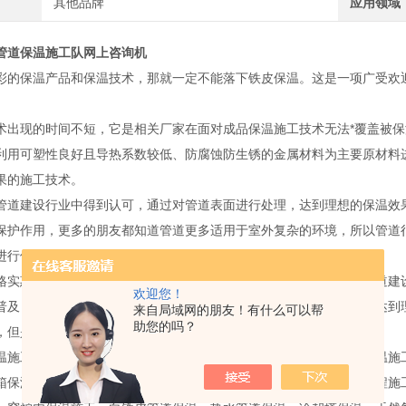
其他品牌
应用领域
管道保温施工队网上咨询机
彩的保温产品和保温技术，那就一定不能落下铁皮保温。这是一项广受欢
术出现的时间不短，它是相关厂家在面对成品保温施工技术无法*覆盖被
利用可塑性良好且导热系数较低、防腐蚀防生锈的金属材料为主要原材料
果的施工技术。
管道建设行业中得到认可，通过对管道表面进行处理，达到理想的保温效
保护作用，更多的朋友都知道管道更多适用于室外复杂的环境，所以管道
进行保护，铁皮保温为生活传递一份温暖。
格实惠，这也是其普及的原因之一，由于加工成本低，所以应用在管道建
欢迎您！
普及，与传统的铁皮保温的方式相比，通过铁皮对其进行保护，可以达到
来自局域网的朋友！有什么可以帮
助您的吗？
，但是在铁皮的保护下，管道可以得到更长久的使用。
温施工范围：对消防管道保温施工，暖气管道保温施工，空调水管保温施
箱保温施工，罐体保温施工，锅炉房管道保温施工，管道防腐保温工程施