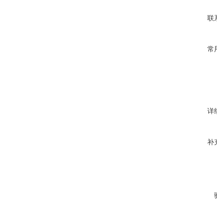
联
常
详
补