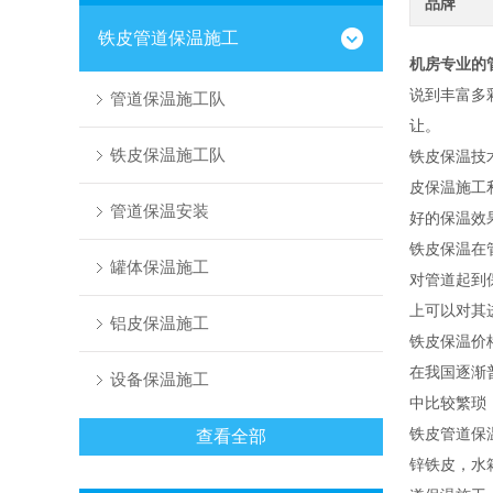
品牌
铁皮管道保温施工
机房专业的
说到丰富多
管道保温施工队
让。
铁皮保温施工队
铁皮保温技
皮保温施工
管道保温安装
好的保温效
铁皮保温在
罐体保温施工
对管道起到
上可以对其
铝皮保温施工
铁皮保温价
在我国逐渐
设备保温施工
中比较繁琐
铁皮管道保
查看全部
锌铁皮，水