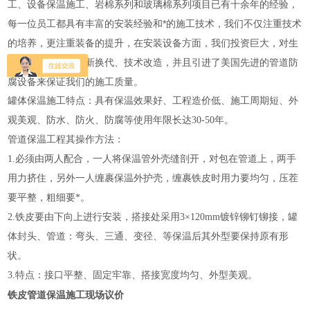
工、设备保温施工、岩棉系列和玻璃棉系列项目已有十余年的经验，
每一位员工都具有丰富的安装经验和*的施工技术，我们不仅注重技术
的培养，更注重装备的提升，在安装设备方面，我们投资巨大，对生
产安装设备不断更新换代、技术改造，并且引进了美国先进的管道防
腐设备来保证我们的施工质量。
罐体保温施工特点：具有保温效果好、工程造价低、施工周期短、外
观美观、防水、防火、防腐等使用年限长达30-50年。
管道保温工程其操作方法：
1.必须由两人配合，一人将保温管外壳缝剖开，对包在管道上，两手
用力挤住，另外一人缠裹保温外护壳，缠裹铁皮时用力要均匀，压茬
要平整，粗细要*。
2.铁皮要由下向上进行安装，搭接处采用3×120mm镀锌铆钉铆接，罐
体封头、管道：弯头、三通、变径、等保温后其外型要保持原有形
状。
3.特点：接口平整、固定牢靠、搭接宽度均匀、外型美观。
铁皮管道保温施工现场议价