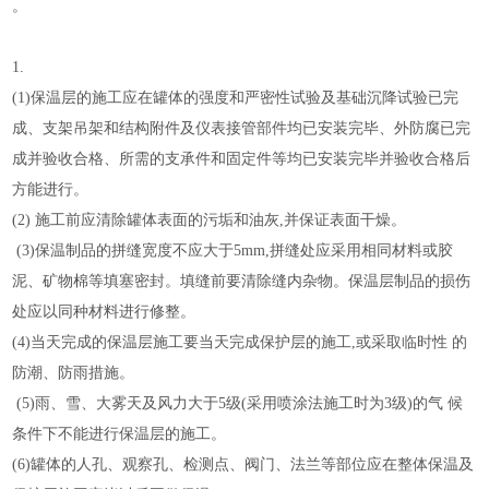
。
1.
(1)保温层的施工应在罐体的强度和严密性试验及基础沉降试验已完
成、支架吊架和结构附件及仪表接管部件均已安装完毕、外防腐已完
成并验收合格、所需的支承件和固定件等均已安装完毕并验收合格后
方能进行。
(2) 施工前应清除罐体表面的污垢和油灰,并保证表面干燥。
(3)保温制品的拼缝宽度不应大于5mm,拼缝处应采用相同材料或胶
泥、矿物棉等填塞密封。填缝前要清除缝内杂物。保温层制品的损伤
处应以同种材料进行修整。
(4)当天完成的保温层施工要当天完成保护层的施工,或采取临时性 的
防潮、防雨措施。
(5)雨、雪、大雾天及风力大于5级(采用喷涂法施工时为3级)的气 候
条件下不能进行保温层的施工。
(6)
罐体的人孔、观察孔、检测点、阀门、法兰等部位应在整体保温及