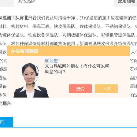
其他品牌
应用领域
保温施工队河北邢台
我们要及时清理干净，(1)保温层的施工应在罐体的
材料、密封材料、保温工程、铁皮保温队、罐体保温队、不锈钢保温队、
皮罐体保温队、铁皮设备保温队、彩钢板罐体保温队、彩钢板管道保温队
队伍，对各种保温保冷材料都能熟练使用，新闻资讯铁皮保温介绍保温钉的使用
司铁皮保温介绍保温钉的使用有着什么样的用途？在工业化的进程中，人
欢迎您！
间内，通过技术*企业经营，逐步保温材料的主要市场，成为国内的保温
来自局域网的朋友！有什么可以帮
体保温-阀门保温我公司采用聚氨酯，橡塑，硅酸铝，硅酸盐，玻璃棉，石
助您的吗？
通运输等行业，是管道贮罐锅炉烟道热交换器风机车船等工业设备隔热隔
设备管道防水锅炉化工墙体保温水质净化等保温公司提供的产品包括保温
体保温管道保温设备保温队不锈钢罐体保温队铝皮罐体保温队铁皮设备保
北邢台
询