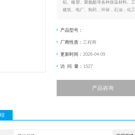
铝、橡塑、聚氨酯等各种保温材料。
建筑、电厂、制药，环保，石油，化
保温、镀锌铁板管道保温，PAP外护
产品型号：
厂商性质：
工程商
更新时间：
2026-04-09
访 问 量：
1527
产品咨询
绍