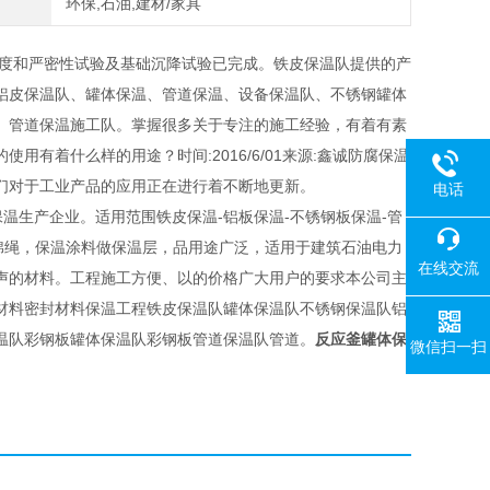
环保,石油,建材/家具
强度和严密性试验及基础沉降试验已完成。铁皮保温队提供的产
铝皮保温队、罐体保温、管道保温、设备保温队、不锈钢罐体
、管道保温施工队。掌握很多关于专注的施工经验，有着有素
有着什么样的用途？时间:2016/6/01来源:鑫诚防腐保温
们对于工业产品的应用正在进行着不断地更新。
电话
生产企业。适用范围铁皮保温-铝板保温-不锈钢板保温-管
棉绳，保温涂料做保温层，品用途广泛，适用于建筑石油电力
在线交流
声的材料。工程施工方便、以的价格广大用户的要求本公司主
材料密封材料保温工程铁皮保温队罐体保温队不锈钢保温队铝
温队彩钢板罐体保温队彩钢板管道保温队管道。
反应釜罐体保
微信扫一扫