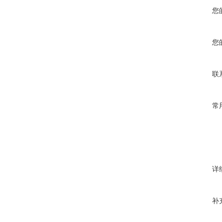
您
您
联
常
详
补