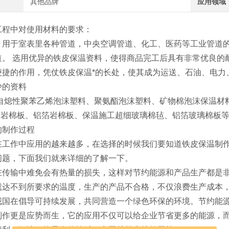
其他品牌
应用领域
工程中对使用材料的要求：
：用于室表里各种管道，中央空调管道、化工、医药等工业管道的
道。 选用优异的铁皮保温资料，使得商品完工后具有非常优良的
便捷的作用，凭仗铁皮保温*的长处，使其成为运送、石油、电力
少的资料
：自熄性聚苯乙烯泡沫塑料、聚氨酯泡沫塑料、矿物棉泡沫保温材
状：岩棉板、铝箔岩棉板、保温施工超细玻璃棉毡、铝箔玻璃棉板
的制作过程
在工作中应用的越来越多，在选择的时候我们要知道铁皮保温制
问题，下面我们就来详细的了解一下。
在传输中难免会有热量的损失，这样对节约能源和产品生产都是
就达不到所要求的温度，生产的产品不合格，不仅浪费生产成本
我国在倡导可持续发展，共同营造一个绿色环保的环境。节约能
制作更是应势而生，它的应用不仅可以给企业节省更多的能源，