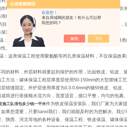
便利，解决了热量在传输过程中国就损失掉的困扰。
制作时，选哟先用铁皮压边机对铁皮进行压边，然后将铁皮和防
欢迎您！
再用纤维布包裹，涂刷防水涂料，后再安装吕铝箔板。
来自局域网的朋友！有什么可以帮
助您的吗？
的目的一般是保护罐体设备不受外界高温或者低温环境的影响，
体保温分成两类：
保温：这种保温工程一般采用岩棉、玻璃棉、复合硅酸盐等纤维类
特性。
保温：这类保温工程使用聚氨酯等闭孔类保温材料，不仅保温效果
不同的材料，外层材料就要起到保护的作用，比如铁皮、铝皮、
工方法：罐体保温工程层厚度层使用50-150mm的大型摆锤
层错缝固定。外护层使用厚度为0.3-0.6mm的镀锌铁皮、铝
圆成筒进行搭接顺水流方向，宽度适宜，接口平整，均匀的包裹
作为铁皮保温安装队，我们厂家为大家
皮施工队清包多少钱一平米
如果您需要，只要lianxi我们，我们就能及时的为您解决。
蒙、陕西、河北等地的各种设备、保温工程、铁皮保温、罐体保