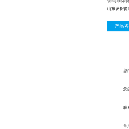
锈钢罐体
山东设备管
产品咨
您
您
联
常