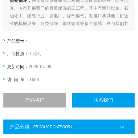
简要描述：
铁皮管道设备保温工程施工队证我们曾在全国各地
区、省市开展我们的管道保温施工工程，其中有海洋设施、石
油化工、建筑行业、发电厂、煤气燃气、发电厂和其他工矿企
业的机械设备、各类储罐、输送管道等多个领域，在与我们共
同合作过的客户中，对我们的服务十分满意，对我们的保温质
量也是无可挑剔，如果您有铁皮保温施工、管道保温施工、罐
产品型号：
体保温施工、设备保温施工、密封材料系列、岩棉系列和玻璃
厂商性质：
工程商
棉系列项目需要保温维护，
更新时间：
2026-04-09
访 问 量：
1684
产品咨询
联系我们
产品分类
PRODUCT CATEGORY