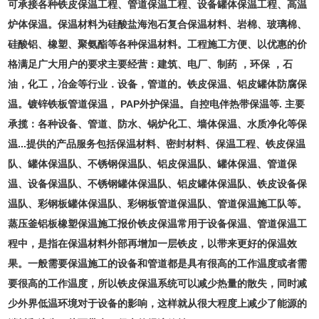
可承接各种铁皮保温工程、管道保温工程、设备罐体保温工程、高温
炉体保温。保温材料为硅酸盐海泡石复合保温材料、岩棉、玻璃棉、
硅酸铝、橡塑、聚氨酯等各种保温材料。工程施工方便、以优惠的价
格满足广大用户的要求主要经营：建筑、电厂、制药 ，环保 ，石
油，化工，冶金等行业．设备，管道的。铁皮保温、铝皮罐体防腐保
温。镀锌铁板管道保温， PAP外护保温。自控电伴热带保温等. 主要
承揽：各种设备、管道、防水、锅炉化工、墙体保温、水质净化等保
温...提供的产品服务包括保温材料、密封材料、保温工程、铁皮保温
队、罐体保温队、不锈钢保温队、铝皮保温队、罐体保温、管道保
温、设备保温队、不锈钢罐体保温队、铝皮罐体保温队、铁皮设备保
温队、彩钢板罐体保温队、彩钢板管道保温队、管道保温施工队等。
蒸压釜铝板橡塑保温施工报价
铁皮保温常用于设备保温、管道保温工
程中，是指在保温材料外部再增加一层铁皮，以带来更好的保温效
果。一般需要保温施工的设备和管道都是具有很高的工作温度或者需
要很高的工作温度，所以铁皮保温系统可以减少热量的散失，同时减
少外界低温环境对于设备的影响，这样就从很大程度上减少了能源的