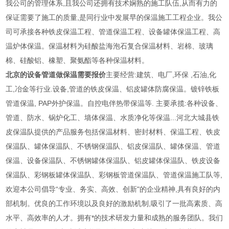
我公司的管理体系,且我公司还拥有技术娴熟的施工队伍,从而有力的
保证需要了施工的质量,是同行业中发展早的保温施工工程企业。我公
司可承接各种铁皮保温工程、管道保温工程、设备罐体保温工程、高
温炉体保温。保温材料为硅酸盐海泡石复合保温材料、岩棉、玻璃
棉、硅酸铝、橡塑、聚氨酯等各种保温材料。
北京的设备管道做保温需要报价
主要经营:建筑、电厂,环保 ,石油,化
工,冶金等行业.设备,管道的铁皮保温、铝皮罐体防腐保温。镀锌铁板
管道保温, PAP外护保温。自控电伴热带保温等. 主要承揽:各种设备、
管道、防水、锅炉化工、墙体保温、水质净化等保温...河北大城县铁
皮保温队提供的产品服务包括保温材料、密封材料、保温工程、铁皮
保温队、罐体保温队、不锈钢保温队、铝皮保温队、罐体保温、管道
保温、设备保温队、不锈钢罐体保温队、铝皮罐体保温队、铁皮设备
保温队、彩钢板罐体保温队、彩钢板管道保温队、管道保温施工队等,
欢迎本公司倡导“专业、务实、高效、创新"的企业精神,具有良好的内
部机制。优良的工作环境以及良好的激励机制,吸引了一批高素质、高
水平、高效率的人才。拥有*的技术研发力量和成熟的服务团队。我们