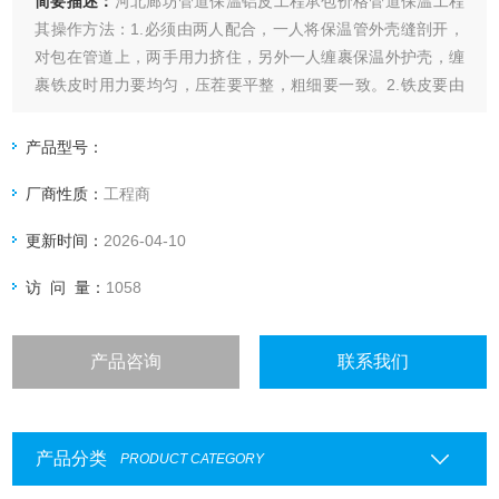
简要描述：
河北廊坊管道保温铝皮工程承包价格管道保温工程
其操作方法：1.必须由两人配合，一人将保温管外壳缝剖开，
对包在管道上，两手用力挤住，另外一人缠裹保温外护壳，缠
裹铁皮时用力要均匀，压茬要平整，粗细要一致。2.铁皮要由
下向上进行安装，搭接处采用3×120mm镀锌铆钉铆接，罐体
封头、管道：弯头、三通、变径、等保温后其外型要保持原有
产品型号：
形状。3.特点：接口平整、固定牢靠、搭接宽度均匀、外型美
厂商性质：
工程商
观。
更新时间：
2026-04-10
访 问 量：
1058
产品咨询
联系我们
产品分类
PRODUCT CATEGORY