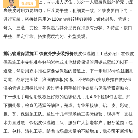
剖开，对包在管道上，两手用力挤住，另外一人缠裹保温外护壳，缠
裹铁皮时用力要均匀，压茬要平整，粗细要一致。2.铁皮要由下向上
进行安装，搭接处采用3×120mm镀锌铆钉铆接，罐体封头、管道：
弯头、三通、变径、等保温后其外型要保持原有形状。3.特点：接口
平整、固定牢靠、搭接宽度均匀、外型美观。
排污管道保温施工 铁皮外护安装报价
铁皮保温施工工艺介绍：在铁皮
保温施工中先把准备好的岩棉或其他材质保温管用锯或壁纸刀刨开一
道缝，然后用双手扣在需要做保温的管道上。下一步用18号铁丝捆扎
两道。然后把压鼓，滚圆的铁板(铝板，不锈钢板)按顺序扣在做好保
温的管道上用捆扎带扎紧过程中用手拍打使铁板与保温管紧密贴合。
下一步用手电钻沿铁板压好鼓的边缘钻孔，用4-6个拉铆钉固定。卸
下捆扎带，检查无遗漏等缺陷，完成。专业承接铁、铝、皮、彩钢、
板、瓦、保温施工队。通过十几年现场施工实际经验，现拥有一支技
术力量过硬、铁铝皮保温施工队，服务广大新老客户，服务范围：包
工、包料、清包工等。随着市场需求量的不断增加，我公司不断增加