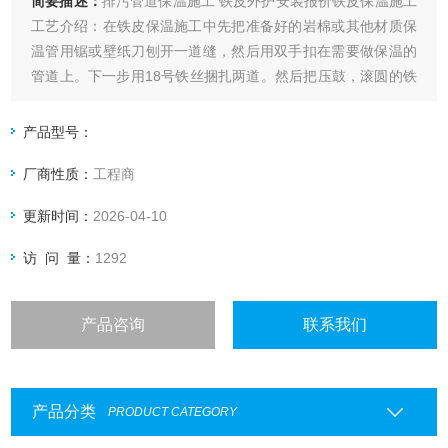
简要描述：
排污管道保温施工 铁皮外护安装报价铁皮保温施工
工艺介绍：在铁皮保温施工中先把准备好的岩棉或其他材质保
温管用锯或壁纸刀刨开一道缝，然后用双手扣在需要做保温的
管道上。下一步用18号铁丝捆扎两道。然后把压鼓，滚圆的铁
板(铝板，不锈钢板)按顺序扣在做好保温的管道上用捆扎带扎
紧过程中用手拍打使铁板与保温管紧密贴合
产品型号：
厂商性质：
工程商
更新时间：
2026-04-10
访 问 量：
1292
产品咨询
联系我们
产品分类
PRODUCT CATEGORY