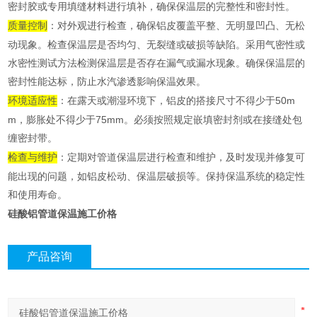
密封胶或专用填缝材料进行填补，确保保温层的完整性和密封性。
质量控制
：对外观进行检查，确保铝皮覆盖平整、无明显凹凸、无松
动现象。检查保温层是否均匀、无裂缝或破损等缺陷。采用气密性或
水密性测试方法检测保温层是否存在漏气或漏水现象。确保保温层的
密封性能达标，防止水汽渗透影响保温效果。
环境适应性
：在露天或潮湿环境下，铝皮的搭接尺寸不得少于50m
m，膨胀处不得少于75mm。必须按照规定嵌填密封剂或在接缝处包
缠密封带。
检查与维护
：定期对管道保温层进行检查和维护，及时发现并修复可
能出现的问题，如铝皮松动、保温层破损等。保持保温系统的稳定性
和使用寿命。
硅酸铝管道保温施工价格
产品咨询