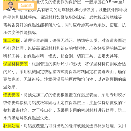
材料选择
：选择质量优良的铝皮作为保护层，一般厚度在0.5mm至1.
2mm之间。铝皮应具有较高的耐腐蚀性和机械强度，以抵抗外部环境
的侵蚀和机械损伤。保温材料如聚氨酯泡沫板、岩棉板或玻璃棉等，
需具备良好的保温性能和耐久性，同时应考虑其导热系数、密度、抗
压强度等性能指标。
施工准备
：清理管道表面，确保无油污、锈蚀等杂质。对管道表面进
行打磨处理，以提高保温材料和铝皮的粘附性。准备好所需的施工材
料和工具，如保温材料、铝皮、粘合剂、切割工具、固定夹具等。
保温材料安装
：根据管道的实际尺寸和形状，将保温材料切割成合适
的尺寸。采用机械固定或粘接方式将保温材料固定在管道表面，确保
覆盖完整、无缝衔接。注意保温层的厚度和均匀性，以达到预期的保
温效果。
铝皮安装
：将预先加工好的铝皮板覆盖在保温层表面。采用专用胶水
或铝皮焊接机将铝皮板牢固地固定在保温层上，注意保持铝皮板的平
整和紧密贴合。对于接口处，应采用专用的密封材料进行处理，防止
水汽渗透导致保温层失效。
补漏处理
：对铝皮覆盖后可能出现的缝隙或漏洞进行补漏处理。采用