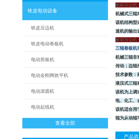
板材压边机
铁皮电动设备
机械式三辊
该机结构型
铁皮压边机
速机的输出
板材压边机
铁皮电动卷板机
三辊卷板机
机械三辊非
电动剪板机
传动；边辊
技术参数：
电动金刚网效平机
液压式三辊
电动滚圆机
该机为上调
电、化工、
电动起线机
该机适合用
辊为从动辊
查看全部
产品咨