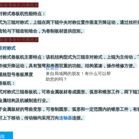
 铝板卷板机优惠批发
对称式卷板机性能特点：
式为三辊对称式，上辊在两下辊中央对称位置作垂直升降运动，通过丝杆
齿轮与下辊齿轮啮合，为卷制板材提供扭矩。
 铝板卷板机优惠批发
非对称式
对称式卷板机主要特点：该机结构型式为三辊非对称式，上辊为主传动，
作倾升降运动，具有预弯和卷圆双重的功能。结构紧凑，操作维修方便。
欢迎您！
来自局域网的朋友！有什么可以帮
规格型号卷板厚度
助您的吗？
卷板机：
式对称式三辊卷板机，可将金属板材卷成圆形、弧形和锥形工件，两下辊
金属结构及机械制造行业。
于金属板材的弯曲变形，可卷制圆形、弧形和一定范围内的锥形工件，有
可上下移动，传动轴均采用万向
连轴器
连接。
询