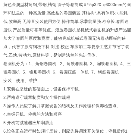
黄色金属型材角钢,带钢,槽钢,管子等卷制成直径φ320-φ6000mm的圆
环和法兰的一种高质量,高效益的卷圆装置.其结构*.具有体积小.能耗
低.效率高,无噪音安装使用方便.操作简单.承载能量强.寿命长.卷圆速
度快.产品质量可靠等优点。液压卷圆机是机械式卷圆机的升级产品能
加大了卷圆的厚度和宽度，能够完成机械式卷圆无法卷动厚板的缺
点，代替了原有钢板下料.对接.校正.车床加工等复杂工艺并节省了氧
气.乙炔.劳动力.原材料等，是制造法兰的先进母体。
卷圆机分为：1、角钢卷圆机 2、角铁卷圆机 3、扁铁卷圆机 4、三
辊卷圆机 5、锥形卷圆机 6、卷圆压筋一体机 7、钢筋卷圆机
安装、使用、维护
1.安装在坚硬的基础面上，设备保持平稳。
2.严格遵守规章制度和安全操作规程
3.操作人员应了解并掌握设备的结构及工作原理和保养检查点。
4.掌握开机、停机的方法和顺序
5.开机前减速器应加润滑油.
6.设备正在运行时如须打反转，则应先将调速开关复位，停机后停1