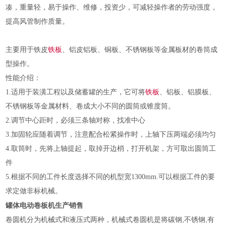
凑，重量轻，易于操作、维修，投资少，可减轻操作者的劳动强度，
提高风管制作质量。
主要用于铁皮
铁板
、铝皮铝板、铜板、不锈钢板等金属板材的卷筒成
型操作。
性能介绍：
1.
适用于装潢工程以及储蓄罐的生产，它可将
铁板
、铝板、铝膜板、
不锈钢板等金属材料、卷成大小不同的圆筒或锥度筒。
2.调节中心距时，必须三条轴对称，找准中心
3.加固轮应随着调节，注意配合松紧操作时，上轴下压两端必须均匀
4.取筒时，先将上轴提起，取掉开边梢，打开机架，方可取出圆筒工
件
5.根据不同的工件长度选择不同的机型宽1300mm.可以根据工件的要
求定做非标机械。
罐体电动卷板机生产销售
卷圆机分为机械式和液压式两种，机械式卷圆机是将碳钢,不锈钢,有