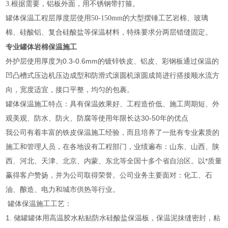
3.根据需要，铝板外面，用不锈钢带打箍。
罐体保温工程层厚度层使用50-150mm的大型摆锤工艺岩棉、玻璃
棉、硅酸铝、复合硅酸盐等保温材料，特殊要求分两层错缝固定。
专业罐体岩棉保温施工
外护层使用厚度为0.3-0.6mm的镀锌铁皮、铝皮、彩钢板通过保温的
凹凸槽式压边机压边成型和防滑式滚圆机滚圆成筒进行搭接顺水流方
向，宽度适宜，接口平整，均匀的包裹。
罐体保温施工特点：具有保温效果好、工程造价低、施工周期短、外
观美观、防水、防火、防腐等使用年限长达30-50年的优点
我公司有着丰富的铁皮保温施工经验，而且培养了一批有专业素质的
施工和管理人员，在各地设有工程部门，业绩遍布：山东、山西、陕
西、河北、天津、北京、内蒙、东北等全国十多个省自治区。以*质量
赢得客户赞扬，并为公司取得荣誉。公司业务主要面对：化工、石
油、酿造、电力和城市供热等行业。
罐体保温施工工艺：
1. 储罐罐体用高温胶水粘贴防水硅酸盐保温板，保温泥抹缝密封，粘