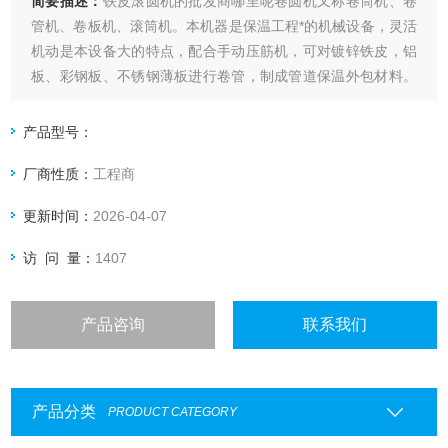
简要描述：
铁皮滚圆机的批发商哪里呢卷圆机又称卷筒机、卷
管机、卷板机、滚筒机。本机器是保温工程*的机械设备，灵活
机动是本设备大的特点，配合手动压筋机，可对镀锌铁皮，铝
板、彩钢板、不锈钢薄板进行卷管，制成管道保温外包材料。
一般保温工程均可完成；手摇时三滚，同时转动有利于进料，
大幅度1270毫米，大板厚1毫米。
产品型号：
厂商性质：
工程商
更新时间：
2026-04-07
访 问 量：
1407
产品咨询
联系我们
产品分类
PRODUCT CATEGORY