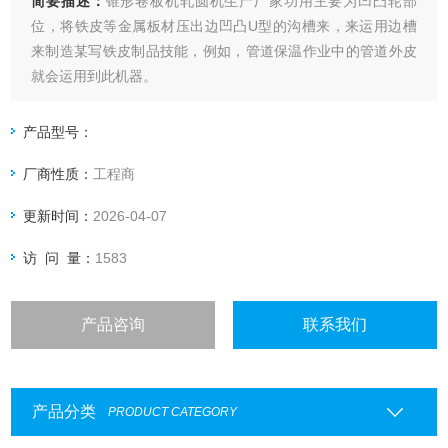
简要描述：
锥形卷板机轧圆机生产厂家功用主要为凹凸轮部
位，将铁皮等金属板材压出边凹凸U型的沟槽来，来运用边槽
来制造某写铁皮制品技能，例如，管道保温作业中的管道外皮
就会运用到此机器。
产品型号：
厂商性质：
工程商
更新时间：
2026-04-07
访 问 量：
1583
产品咨询
联系我们
产品分类
PRODUCT CATEGORY