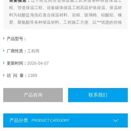
简要描述：
辽宁附近的管道保温施工队承接各种铁皮保温工
程、管道保温工程、设备罐体保温工程高温炉体保温。保温材
料为硅酸盐海泡石复合保温材料、岩棉、玻璃棉、硅酸铝、橡
塑、聚氨酯等各种保温材料。工程施工方便、以***优惠的价格
满足广大用户的要求《铁皮保温》《铝板保温》《不锈钢板保
温》《玻璃钢保温》《铁板管道保温》《铁板罐体保温》《铁
产品型号：
板设备保温》《铁板反应釜保温》《铁板高压釜保温》《铁板
厂商性质：
工程商
分离器保温》制品用途广泛，适用
更新时间：
2026-04-07
访 问 量：
1389
产品咨询
联系我们
产品分类
PRODUCT CATEGORY