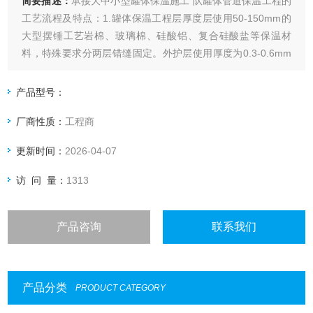
简要描述：
承接大中小型罐体保温施工 队罐体管道保温工程的
工艺流程及特点：1.罐体保温工程层厚度层使用50-150mm的
大型摆锤工艺岩棉、玻璃棉、硅酸铝、复合硅酸盐等保温材
料，特殊要求分两层错缝固定。外护层使用厚度为0.3-0.6mm
的镀锌铁皮、铝皮、彩钢板通过保温的凹凸槽式压边机压边成
型和防滑式滚圆机滚圆成筒进行搭接顺水流方向，宽度适宜，
产品型号：
接口平整，均匀的包裹。
厂商性质：
工程商
更新时间：
2026-04-07
访 问 量：
1313
产品咨询
联系我们
产品分类
PRODUCT CATEGORY