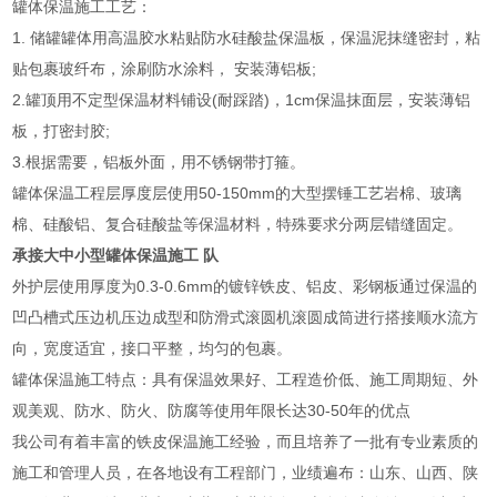
罐体保温施工工艺：
1. 储罐罐体用高温胶水粘贴防水硅酸盐保温板，保温泥抹缝密封，粘
贴包裹玻纤布，涂刷防水涂料， 安装薄铝板;
2.罐顶用不定型保温材料铺设(耐踩踏)，1cm保温抹面层，安装薄铝
板，打密封胶;
3.根据需要，铝板外面，用不锈钢带打箍。
罐体保温工程层厚度层使用50-150mm的大型摆锤工艺岩棉、玻璃
棉、硅酸铝、复合硅酸盐等保温材料，特殊要求分两层错缝固定。
承接大中小型罐体保温施工 队
外护层使用厚度为0.3-0.6mm的镀锌铁皮、铝皮、彩钢板通过保温的
凹凸槽式压边机压边成型和防滑式滚圆机滚圆成筒进行搭接顺水流方
向，宽度适宜，接口平整，均匀的包裹。
罐体保温施工特点：具有保温效果好、工程造价低、施工周期短、外
观美观、防水、防火、防腐等使用年限长达30-50年的优点
我公司有着丰富的铁皮保温施工经验，而且培养了一批有专业素质的
施工和管理人员，在各地设有工程部门，业绩遍布：山东、山西、陕