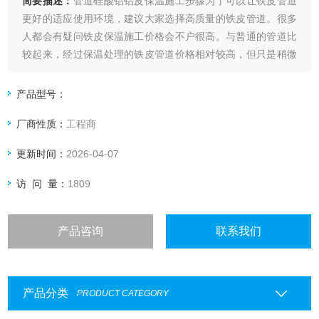
简要描述：
管道硅酸铝铝皮保温施工步骤为了可以让铁皮管道
更好的适应使用环境，建议大家选择高质量的铁皮管道。很多
人都会有疑问铁皮保温施工价格会不户很高。与普通的管道比
较起来，经过保温处理的铁皮管道价格相对较高，但只是稍微
有一点点的提升，从性价比上来看到话，是非常高的。在这里
毋庸置疑的就是，其实铁皮保温施工价格是需要根据大家的实
产品型号：
际情况来进行决定。
厂商性质：
工程商
更新时间：
2026-04-07
访 问 量：
1809
产品咨询
联系我们
产品分类
PRODUCT CATEGORY