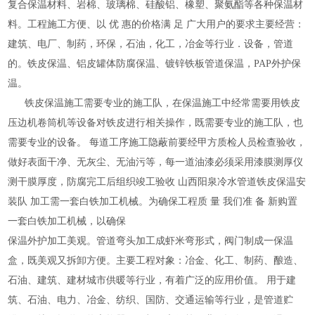
复合保温材料、岩棉、玻璃棉、硅酸铝、橡塑、聚氨酯等各种保温材
料。工程施工方便、以 优 惠的价格满 足 广大用户的要求主要经营：
建筑、电厂、制药，环保，石油，化工，冶金等行业．设备，管道
的。铁皮保温、铝皮罐体防腐保温、镀锌铁板管道保温，PAP外护保
温。
铁皮保温施工需要专业的施工队，在保温施工中经常需要用铁皮
压边机卷筒机等设备对铁皮进行相关操作，既需要专业的施工队，也
需要专业的设备。 每道工序施工隐蔽前要经甲方质检人员检查验收，
做好表面干净、无灰尘、无油污等，每一道油漆必须采用漆膜测厚仪
测干膜厚度，防腐完工后组织竣工验收 山西阳泉冷水管道铁皮保温安
装队 加工需一套白铁加工机械。为确保工程质 量 我们准 备 新购置
一套白铁加工机械，以确保
保温外护加工美观。管道弯头加工成虾米弯形式，阀门制成一保温
盒，既美观又拆卸方便。主要工程对象：冶金、化工、制药、酿造、
石油、建筑、建材城市供暖等行业，有着广泛的应用价值。 用于建
筑、石油、电力、冶金、纺织、国防、交通运输等行业，是管道贮