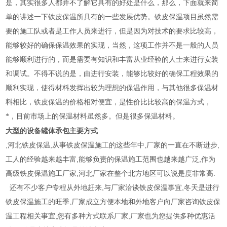
是，其实很多人都并不了解它具有的好处是什么，那么，下面就来简
单的讲述一下铁皮保温所具有的一些发展优势。铁皮保温项目虽然需
要的施工队或者是工作人员来进行，但是因为对技术的要求比较高，
能够较好的确保保温效果的实现，当然，这项工作并不是一般的人员
能够顺利进行的，而是需要有知识和丰富从业经验的人士来进行安装
和调试。不得不说的是，由进行安装，能够比较好的确保工程效果的
顺利实现，使得材料发挥出较为理想的保温作用，与其他很多保温材
料相比，铁皮保温的价格相对便宜，是性价比比较高的保温方式，
*，目前市场上的保温材料虽然多。但是很多保温材料。
大型的设备罐体承包主要方式
,河北铁皮保温,从事铁皮保温施工的这些年中,厂家的一直在不断进步,
工人的经验越来越丰富,能够负责的保温施工范围也越来越广泛,作为
高级铁皮保温施工厂家,河北厂家在整个北方地区可以说是度非常高.
还有不少客户专程从外地赶来,与厂家洽谈铁皮保温事宜,冬天是进行
铁皮保温施工的旺季,厂家成立方便本地和外地客户向厂家咨询铁皮保
温工程相关事宜,您有多种方式联系厂家,厂家也为您提供多种优惠活