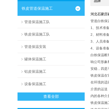
品牌
铁皮管道保温施工
河北石家庄
管道白铁保
管道保温施工队
1、技术准
铁皮保温施工队
2、材料准
3、人员准
管道保温安装
4、设备准
白铁保温断
罐体保温施工
响公司形象
安稳，四是
铝皮保温施工
铁皮保温在
在环境的适
设备保温施工
介质的运送
内的各种介
查看全部
铁皮保温施