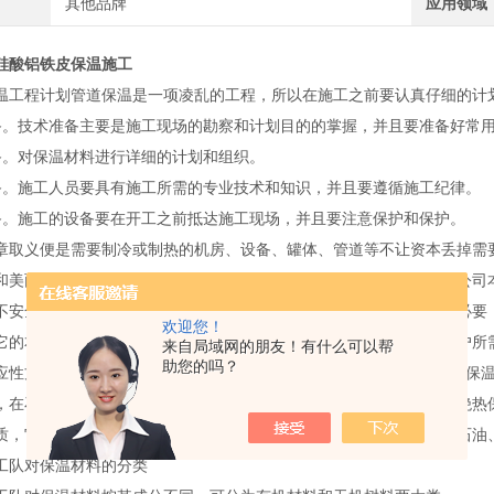
其他品牌
应用领域
硅酸铝铁皮保温施工
温工程计划管道保温是一项凌乱的工程，所以在施工之前要认真仔细的计
备。技术准备主要是施工现场的勘察和计划目的的掌握，并且要准备好常
备。对保温材料进行详细的计划和组织。
备。施工人员要具有施工所需的专业技术和知识，并且要遵循施工纪律。
备。施工的设备要在开工之前抵达施工现场，并且要注意保护和保护。
章取义便是需要制冷或制热的机房、设备、罐体、管道等不让资本丢掉需
和美丽程度，而是不利于保温材料的保护，简略损坏，冥冥中增加了公司
不安全职工不注意简略烫坏。所以在保温材料外加一层白铁保温很有必要
欢迎您！
它的本身特点上面，也是可以表现在许多方面，而这些特点也都得用户所
来自局域网的朋友！有什么可以帮
助您的吗？
应性方面，往往也都有着这方面的需要，这是它的一个特点。1、铁皮保
，在石油、化工、航天、军事、集中供热、中央空调、市政等管道的绝热保温
质，它广泛使用于集中供热、供冷和热油的运送及暖室、冷、煤矿、石油
工队对保温材料的分类