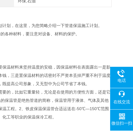
环保,石油
划计划，在这里，为您简略介绍一下管道保温施工计划。
用的各种材料，要注意对设备、材料的保护。
要保温材料来坚持温度的安稳，因保温材料在表面露出一是影
本钱，三是置保温材料的话密封不严资本丢掉严重不利于温度
电话
，既提高公司形象，又无型中为公司节省了本钱。
需要的，比如它重量轻，无论是在使用的方便性方面，还是它
温的保温管是绝热管道的简称，保温管用于液体、气体及其他
在线交流
工程。2、铁皮保温保温管合适运送在-50℃—150℃范围
、化工等职业的保温保冷工程。
微信扫一扫