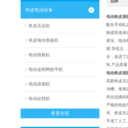
品牌
铁皮电动设备
电动铁皮滚
配合手动轧
铁皮压边机
制成管道保
铁皮电动卷板机
挤压。电动
观 等优点
电动剪板机
全，改进了
快.产品质
电动金刚网效平机
电动铁皮滚
高新铁皮压边
电动滚圆机
沟槽。使保
闭合连接的
电动起线机
严格的热处
查看全部
求。铁皮压
节省了人工