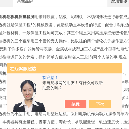
其他品牌
应用领域
圆机卷板机质量检测
用镀锌铁皮，铝板、彩钢板、不锈钢薄板进行卷管成型的操
边机就是保温工程*的机械设备，灵活机动是本设备的特点，配合手动轧
温外包材料。一般保温工程均可完成；其三个辊是采用高压厚壁无缝钢管
卷板机的三个辊采用三个齿轮受力操作，比以往的两个齿轮机子操作更方
。受到了许多客户的称赞与表扬。金属板材成型加工机械产品小型手动电动
以往电源开关的弊端，操作简单方便,省时省人工,以前两个人做的事,现在一
量可靠等优点.主要用于铁皮、铝皮、铜板、不锈钢板等金属
圆机卷板机质量检测
专业生产铁皮压边机滚圆机， 质优价廉，质量保证
欢迎您！
机， 压边机是保温铝、铁皮使用的一种边部成型机，可对 0,3.-0, 8
来自局域网的朋友！有什么可以帮
助您的吗？
温铝、铁皮连接咬口机，又称辘骨机，咬缝机，咬边机，风管咬口机，风
咬口加工。可以满足风管制造的各种不同形状的骨型。加工板材厚度为0.4-
理工艺，保证机械耐用，质量稳定,具有易于安装、外型美观，机械原理
边机分为小型手动、电动两用型压边机。采用电动机作为动力,操作简单方便
。本机器具有重量轻，携带方便，寿命长，承载能量强，轧边速度快，压