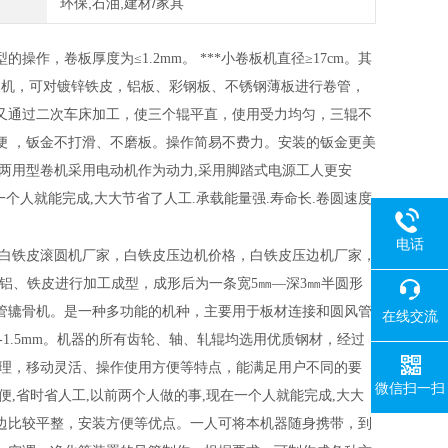
环保,石油,建材/家具
作，卷板厚度为≤1.2mm。 ***小卷板机直径≥17cm。其
边机，可对镀锌铁皮，铝板、彩钢板、不锈钢薄板进行卷管，
又通过二次车床加工，使三个辊平直，使用受力均匀，三辊不
便 ，钣金不打滑、不磨板。操作简易不费力。安装的钣金更美
两用型卷机采用电动机作为动力,采用脚踏式电源工人更安
个人就能完成,大大节省了人工.承载能量强.寿命长.卷圆速度
电话
。白铁皮滚圆机厂家，白铁皮压边机价格，白铁皮压边机厂家，
 ㎜厚铝、铁皮进行加工成型，成形后为一条宽5㎜—深3㎜半圆形
管辘骨机。是一种多功能的机种，主要用于板材连接和圆风管
在线交流
1.5mm。机器的所有齿轮、轴、轧辊均选用优质钢材，经过
合理，移动灵活、操作使用方便等特点，能满足用户不同的要
微信扫一扫
,省时省人工,以前两个人做的事,现在一个人就能完成,大大
边比较平整，安装方便等优点。一人可将本机器随身携带，到