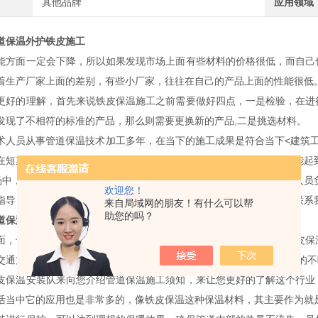
其他品牌
应用领域
道保温外护铁皮施工
能方面一定会下降，所以如果发现市场上面有些材料的价格很低，而自己
着生产厂家上面的差别，有些小厂家，往往在自己的产品上面的性能很低
更好的理解，首先来说铁皮保温施工之前需要做好四点，一是检验，在进
发现了不相符的标准的产品，那么则需要更换新的产品,二是挑选材料。
术人员从事管道保温技术加工多年，在当下的施工成果是符合当下<建筑
在短期内顺利完成，管道保温施工的目的就是保证管道在应用过程中能起
中，我们管道保温施工队所拥有的技术培训以及技术施工都有技术人员
欢迎您！
指导，目的就是为了满足更多用户的应用需求，有需要的朋友可随时联系
来自局域网的朋友！有什么可以帮
助您的吗？
道保温外护铁皮施工
面，也就是它在使用的时候，有着自己的使用寿命优势，河北从事铁皮保
交通方便，位置*，可随时随地与各地客户进行现场交流，经过这些年的不
皮保温安装队来向您介绍管道保温施工须知，来让您更好的了解这个行业
活当中它的应用也是非常多的，像铁皮保温这种保温材料，其主要作为就