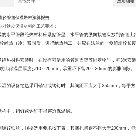
其他品牌
应用领域
直径管道保温岩棉预算报告
业对铁皮保温材料的工艺要求：
皮保温的水平管段绝热材料应紧贴管壁，水平管的纵向接缝应放到管道上
栓经热（冷）紧固后，进行绝热施工，并应在法兰的一侧留螺栓长度
直管道绝热材料安装时，在没有可借用的管道支架等固定物时，每3米
度比保温层厚度少10～20mm，承重环下留20～30mm的膨胀间隙。
铁皮保温的设备绝热采用销钉或钩钉时，其间距不应大于350mm，每
保温结构中，销钉或钩钉不得穿透保温层。
丝采用镀锌铁丝，规格选用要求按下表，其捆扎间距不得大于200mm