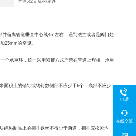
环保,石油,建材/家具
部并偏离管道垂直中心线45°左右，遇到法兰或者是阀门处
加25mm的空隙。
安装一个承重环，统一采用紧箍方式严禁在管道上焊接。承重
平方米面积上的销钉或钩钉数侧部不应少于6个，底部不应少
电话
在线交流
，每块绝热制品上的捆扎铁丝不得少于两道，捆扎应松紧均