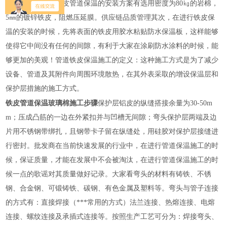
胶→清洁面板。铁皮管道保温的安装方案有选用密度为80㎏的岩棉，
5㎜的镀锌铁皮，阻燃压延膜。供应链品质管理其次，在进行铁皮保
温的安装的时候，先将表面的铁皮用胶水粘贴防水保温板，这样能够
使得它中间没有任何的间隙，有利于大家在涂刷防水涂料的时候，能
够更加的美观！管道铁皮保温施工的定义：这种施工方式是为了减少
设备、管道及其附件向周围环境散热，在其外表采取的增设保温层和
保护层措施的施工方式。
铁皮管道保温玻璃棉施工步骤
保护层铝皮的纵缝搭接余量为30-50m
m；压成凸筋的一边在外紧扣并与凹槽无间隙；弯头保护层两端及边
片用不锈钢带绑扎，且钢带卡子留在纵缝处，用硅胶对保护层接缝进
行密封。批发商在当前快速发展的行业中，在进行管道保温施工的时
候，保证质量，才能在发展中不会被淘汰，在进行管道保温施工的时
候一点的歌谣对其质量做好记录。大家看弯头的材料有铸铁、不锈
钢、合金钢、可锻铸铁、碳钢、有色金属及塑料等。弯头与管子连接
的方式有：直接焊接（***常用的方式）法兰连接、热熔连接、电熔
连接、螺纹连接及承插式连接等。按照生产工艺可分为：焊接弯头、