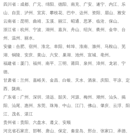
四川省：成都、广元、绵阳、德阳、南充、广安、遂宁、内江、乐
山、自贡、泸州、宜宾、攀枝花、巴中、达州、资阳、眉山、雅安
云南省：昆明、曲靖、玉溪、丽江、昭通、思茅、临沧、保山。
浙江省：杭州、宁波、湖州、嘉兴、舟山、绍兴、衢州、金华、台
州、温州、丽水。
安徽：合肥、宿州、淮北、阜阳、蚌埠、淮南、滁州、马鞍山、芜
湖、铜陵、安庆、黄山、六安、巢湖、池州、宣城、亳州。
福建省：厦门、福州、南平、三明、莆田、泉州、漳州、龙岩、宁
德。
甘肃省：兰州、嘉峪关、金昌、白银、天水、酒泉、庆阳、平凉、定
西、陇南。
广东省：广州、深圳、清远、韶关、河源、梅州、潮州、汕头、揭
阳、汕尾、惠州、东莞、珠海、中山、江门、佛山、肇庆、云浮、阳
江、茂名、湛江
贵州省：贵阳、六盘水、遵义、安顺
河北省石家庄、邯郸、唐山、保定、秦皇岛、邢台、张家口、承德、