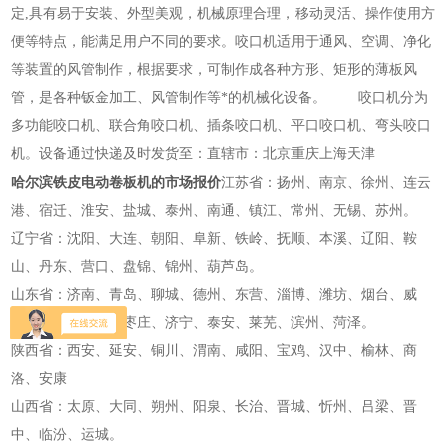
定,具有易于安装、外型美观，机械原理合理，移动灵活、操作使用方
便等特点，能满足用户不同的要求。咬口机适用于通风、空调、净化
等装置的风管制作，根据要求，可制作成各种方形、矩形的薄板风
管，是各种钣金加工、风管制作等*的机械化设备。 咬口机分为
多功能咬口机、联合角咬口机、插条咬口机、平口咬口机、弯头咬口
机。设备通过快递及时发货至：直辖市：北京重庆上海天津
哈尔滨铁皮电动卷板机的市场报价
江苏省：扬州、南京、徐州、连云
港、宿迁、淮安、盐城、泰州、南通、镇江、常州、无锡、苏州。
辽宁省：沈阳、大连、朝阳、阜新、铁岭、抚顺、本溪、辽阳、鞍
山、丹东、营口、盘锦、锦州、葫芦岛。
山东省：济南、青岛、聊城、德州、东营、淄博、潍坊、烟台、威
海、日照、临沂、枣庄、济宁、泰安、莱芜、滨州、菏泽。
陕西省：西安、延安、铜川、渭南、咸阳、宝鸡、汉中、榆林、商
洛、安康
山西省：太原、大同、朔州、阳泉、长治、晋城、忻州、吕梁、晋
中、临汾、运城。