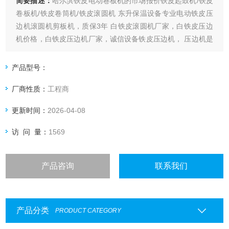
简要描述：
哈尔滨铁皮电动卷板机的市场报价铁皮起鼓机/铁皮
卷板机/铁皮卷筒机/铁皮滚圆机 东升保温设备专业电动铁皮压
边机滚圆机剪板机，质保3年 白铁皮滚圆机厂家，白铁皮压边
机价格，白铁皮压边机厂家，诚信设备铁皮压边机， 压边机是
保温铝、铁皮使用的一种边部成型机，可对 0,3---0, 8 ㎜厚
铝、铁皮进行加工成型，成形后为一条宽5㎜—深3㎜半圆形沟
产品型号：
槽。使保温铝、铁皮连接... 咬口机，又称辘骨机，咬缝机，咬
厂商性质：
工程商
边
更新时间：
2026-04-08
访 问 量：
1569
产品咨询
联系我们
产品分类
PRODUCT CATEGORY